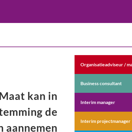
Organisatieadviseur / 
Business consultant
Maat kan in
Interim manager
stemming de
Interim projectmanager
en aannemen