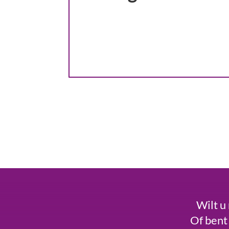
Wilt u
Of bent